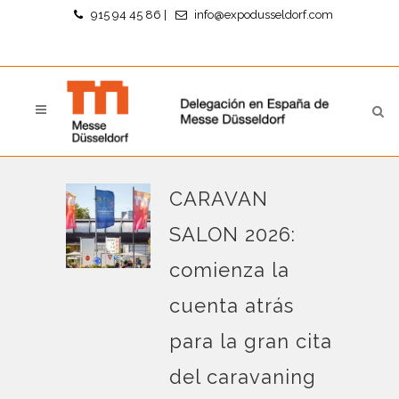
915 94 45 86
|
info@expodusseldorf.com
CARAVAN
SALON 2026:
comienza la
cuenta atrás
para la gran cita
del caravaning