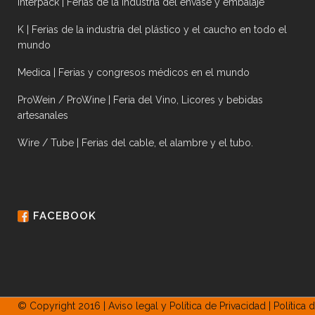
Interpack | Ferias de la industria del envase y embalaje
K | Ferias de la industria del plástico y el caucho en todo el
mundo
Medica | Ferias y congresos médicos en el mundo
ProWein / ProWine | Feria del Vino, Licores y bebidas
artesanales
Wire / Tube | Ferias del cable, el alambre y el tubo.
FACEBOOK
© Copyright 2016 |
Aviso legal y Política de Privacidad
|
Política 