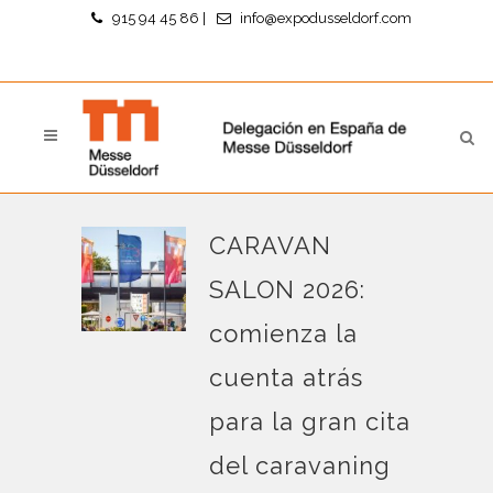
915 94 45 86
|
info@expodusseldorf.com
CARAVAN
SALON 2026:
comienza la
cuenta atrás
para la gran cita
del caravaning