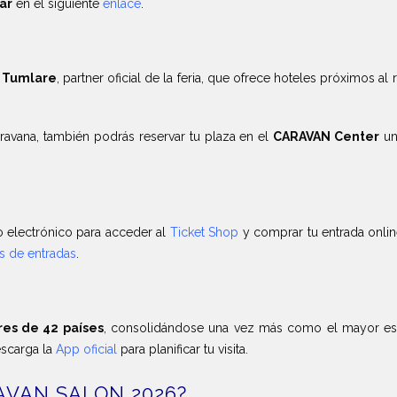
ar
en el siguiente
enlace
.
 Tumlare
, partner oficial de la feria, que ofrece hoteles próximos al 
caravana, también podrás reservar tu plaza en el
CARAVAN Center
un
o electrónico para acceder al
Ticket Shop
y comprar tu entrada onlin
s de entradas
.
res de 42 países
, consolidándose una vez más como el mayor esca
scarga la
App oficial
para planificar tu visita.
RAVAN SALON 2026?