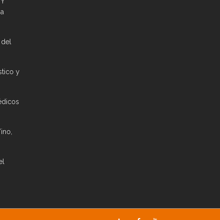
 Y
ia
 del
stico y
édicos
ino,
el