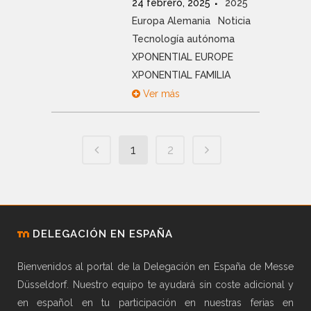
24 febrero, 2025
2025
Europa Alemania
Noticia
Tecnología autónoma
XPONENTIAL EUROPE
XPONENTIAL FAMILIA
Ver más
1
2
DELEGACIÓN EN ESPAÑA
Bienvenidos al portal de la Delegación en España de Messe
Düsseldorf. Nuestro equipo te ayudará sin coste adicional y
en español en tu participación en nuestras ferias en