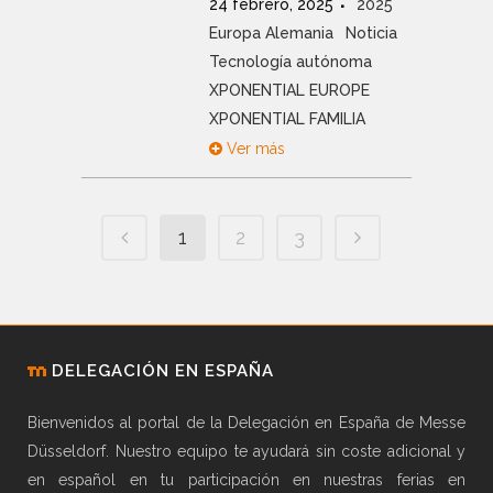
24 febrero, 2025
2025
Europa Alemania
Noticia
Tecnología autónoma
XPONENTIAL EUROPE
XPONENTIAL FAMILIA
Ver más
1
2
3
DELEGACIÓN EN ESPAÑA
Bienvenidos al portal de la Delegación en España de Messe
Düsseldorf. Nuestro equipo te ayudará sin coste adicional y
en español en tu participación en nuestras ferias en