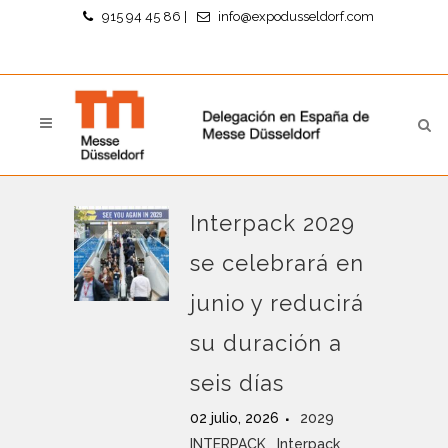
915 94 45 86
|
info@expodusseldorf.com
Interpack 2029
se celebrará en
junio y reducirá
su duración a
seis días
02 julio, 2026
2029
INTERPACK
Interpack