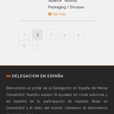
Alliance
Noticia
Packaging / Envases
Ver más
1
2
3
4
5
DELEGACIÓN EN ESPAÑA
Bienvenidos al portal de la Delegación en España de Messe
Düsseldorf. Nuestro equipo te ayudará sin coste adicional y
en español en tu participación en nuestras ferias en
Düsseldorf y el resto del mundo. Llámanos, te informamos