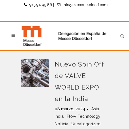
915 94 45 86
|
info@expodusseldorf.com
Nuevo Spin Off
de VALVE
WORLD EXPO
en la India
08 marzo, 2024
Asia
India
Flow Technology
Noticia
Uncategorized