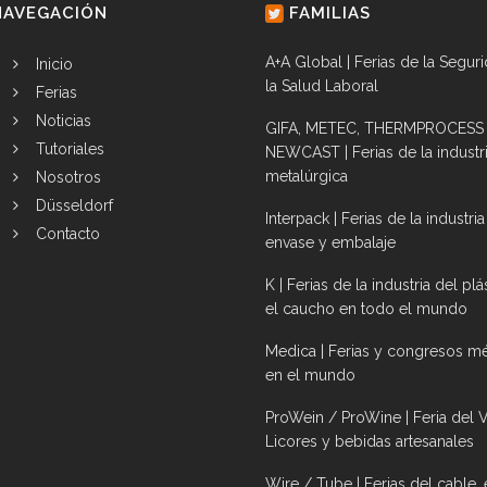
NAVEGACIÓN
FAMILIAS
A+A Global | Ferias de la Segur
Inicio
la Salud Laboral
Ferias
Noticias
GIFA, METEC, THERMPROCESS
Tutoriales
NEWCAST | Ferias de la industr
metalúrgica
Nosotros
Düsseldorf
Interpack | Ferias de la industria
Contacto
envase y embalaje
K | Ferias de la industria del plá
el caucho en todo el mundo
Medica | Ferias y congresos m
en el mundo
ProWein / ProWine | Feria del V
Licores y bebidas artesanales
Wire / Tube | Ferias del cable, 