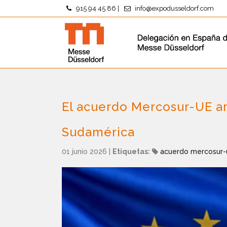
915 94 45 86
|
info@expodusseldorf.com
El acuerdo Mercosur-UE am
Sudamérica
01 junio 2026
|
Etiquetas:
acuerdo mercosur-