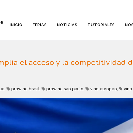
INICIO
FERIAS
NOTICIAS
TUTORIALES
NO
plía el acceso y la competitividad 
ue
,
prowine brasil
,
prowine sao paulo
,
vino europeo
,
vino