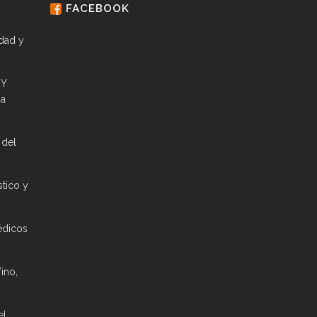
FACEBOOK
idad y
 Y
ia
 del
stico y
édicos
ino,
el