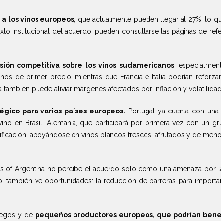
a los vinos europeos
, que actualmente pueden llegar al 27%, lo q
xto institucional del acuerdo, pueden consultarse las páginas de ref
sión competitiva sobre los vinos sudamericanos
, especialmen
vinos de primer precio, mientras que Francia e Italia podrían refor
ia también puede aliviar márgenes afectados por inflación y volatilidad
égico para varios países europeos.
Portugal ya cuenta con una 
vino en Brasil. Alemania, que participará por primera vez con un 
sificación, apoyándose en vinos blancos frescos, afrutados y de meno
es of Argentina no percibe el acuerdo solo como una amenaza por la 
go, también ve oportunidades: la reducción de barreras para importar
riegos y de
pequeños productores europeos, que podrían bene