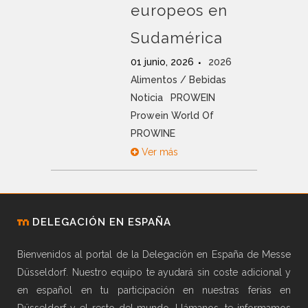
europeos en
Sudamérica
01 junio, 2026
2026
Alimentos / Bebidas
Noticia
PROWEIN
Prowein World Of
PROWINE
Ver más
DELEGACIÓN EN ESPAÑA
Bienvenidos al portal de la Delegación en España de Messe
Düsseldorf. Nuestro equipo te ayudará sin coste adicional y
en español en tu participación en nuestras ferias en