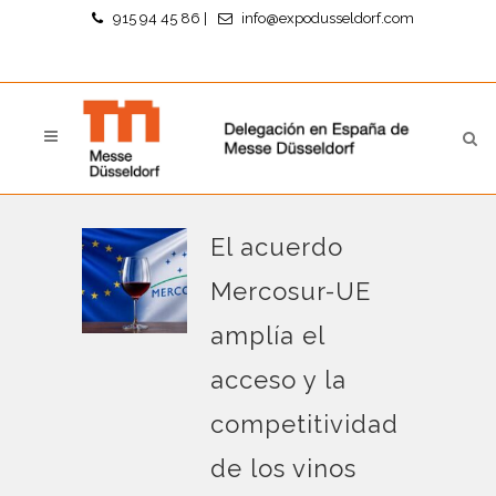
915 94 45 86
|
info@expodusseldorf.com
El acuerdo
Mercosur-UE
amplía el
acceso y la
competitividad
de los vinos