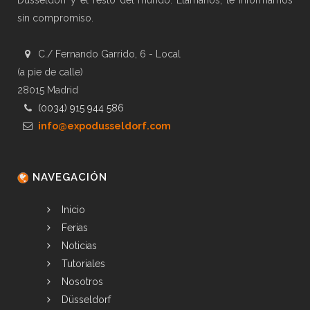
Düsseldorf y el resto del mundo. Llámanos, te informamos
sin compromiso.
C./ Fernando Garrido, 6 - Local
(a pie de calle)
28015 Madrid
(0034) 915 944 586
info@expodusseldorf.com
NAVEGACIÓN
Inicio
Ferias
Noticias
Tutoriales
Nosotros
Düsseldorf