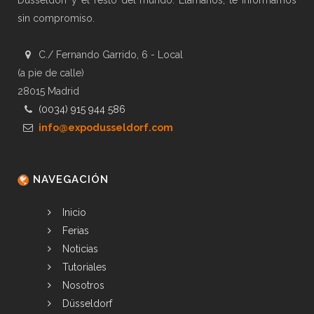
Düsseldorf y el resto del mundo. Llámanos, te informamos
sin compromiso.
C./ Fernando Garrido, 6 - Local
(a pie de calle)
28015 Madrid
(0034) 915 944 586
info@expodusseldorf.com
NAVEGACIÓN
Inicio
Ferias
Noticias
Tutoriales
Nosotros
Düsseldorf