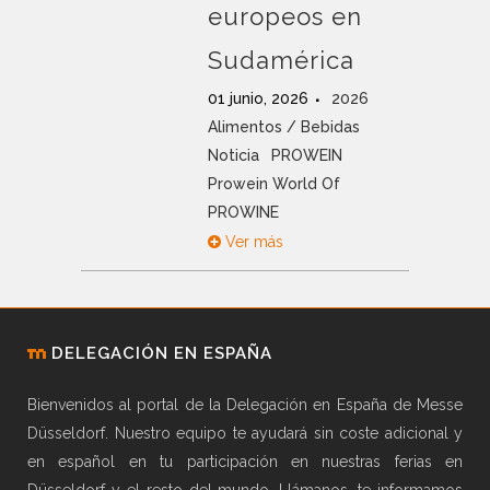
europeos en
Sudamérica
01 junio, 2026
2026
Alimentos / Bebidas
Noticia
PROWEIN
Prowein World Of
PROWINE
Ver más
DELEGACIÓN EN ESPAÑA
Bienvenidos al portal de la Delegación en España de Messe
Düsseldorf. Nuestro equipo te ayudará sin coste adicional y
en español en tu participación en nuestras ferias en