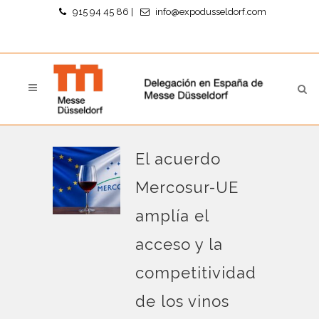
915 94 45 86
|
info@expodusseldorf.com
El acuerdo
Mercosur-UE
amplía el
acceso y la
competitividad
de los vinos