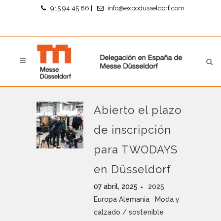
915 94 45 86
|
info@expodusseldorf.com
Abierto el plazo
de inscripción
para TWODAYS
en Düsseldorf
07 abril, 2025
2025
Europa Alemania
Moda y
calzado / sostenible