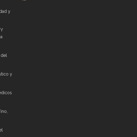
idad y
 Y
ia
 del
stico y
édicos
ino,
el