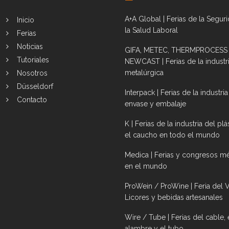
A+A Global | Ferias de la Segur
Inicio
la Salud Laboral
Ferias
Noticias
GIFA, METEC, THERMPROCESS
Tutoriales
NEWCAST | Ferias de la industr
metalúrgica
Nosotros
Düsseldorf
Interpack | Ferias de la industria
Contacto
envase y embalaje
K | Ferias de la industria del plá
el caucho en todo el mundo
Medica | Ferias y congresos m
en el mundo
ProWein / ProWine | Feria del V
Licores y bebidas artesanales
Wire / Tube | Ferias del cable, 
alambre y el tubo.