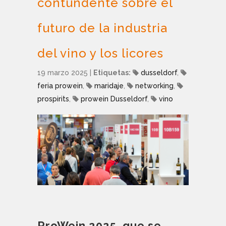
contundente sobre el
futuro de la industria
del vino y los licores
19 marzo 2025
|
Etiquetas:
dusseldorf
,
feria prowein
,
maridaje
,
networking
,
prospirits
,
prowein Dusseldorf
,
vino
ProWein 2025, que se