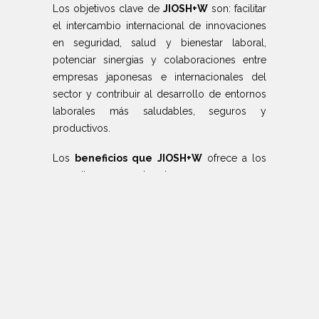
Los objetivos clave de
JIOSH+W
son: facilitar
el intercambio internacional de innovaciones
en seguridad, salud y bienestar laboral,
potenciar sinergias y colaboraciones entre
empresas japonesas e internacionales del
sector y contribuir al desarrollo de entornos
laborales más saludables, seguros y
productivos.
Los
beneficios que JIOSH+W
ofrece a los
expositores son, entre otros:
Acceso al mercado japonés y posicionamiento en
Asia.
Mostrar innovaciones en seguridad, salud y
bienestar ante audiencia especializada
Oportunidad de colaboración con empresas locales e
internacionales
Apoyo desde la red global de
Messe Düsseldorf
/