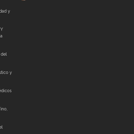
idad y
 Y
ia
 del
stico y
édicos
ino,
el