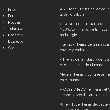
A+A Global | Ferias de la Segur
Inicio
la Salud Laboral
Ferias
Noticias
GIFA, METEC, THERMPROCESS
Tutoriales
NEWCAST | Ferias de la industr
metalúrgica
Nosotros
Düsseldorf
Interpack | Ferias de la industria
Contacto
envase y embalaje
K | Ferias de la industria del plá
el caucho en todo el mundo
Medica | Ferias y congresos m
en el mundo
ProWein / ProWine | Feria del V
Licores y bebidas artesanales
Wire / Tube | Ferias del cable, 
alambre y el tubo.